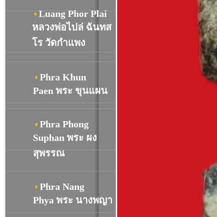
Luang Phor Plai
หลวงพ่อไปล่ ฉันทส
โร วัดกำแพง
Phra Khun
Paen พระ ขุนแผน
Phra Phong
Suphan พระ ผง
สุพรรณ
Phra Nang
Phya พระ นางพญา