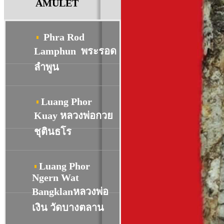
AMULET
Phra Rod
Lamphun พระรอด
ลำพูน
Luang Phor
Kuay หลวงพ่อกวย
ชุตินธโร
Luang Phor
Ngern Wat
Bangklanหลวงพ่อ
เงิน วัดบางตลาน