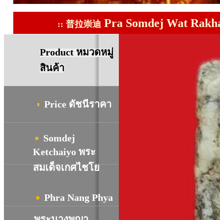
Pra Somdej Wat Rakha
::
普拉崇迪
Product
หมวดหมู่
สินค้า
Price
ดัชนีราคา
Somdej
Ketchaiyo พระ
สมเด็จเกศไชโย
Phra Nang Phya
พระนางพญา