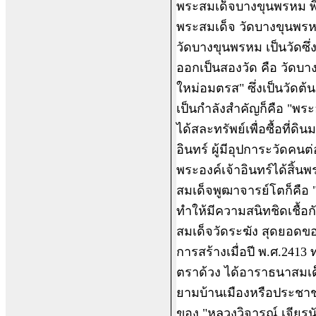
พระสมเด็จบางขุนพรหม พิ
พระสมเด็จ วัดบางขุนพร
วัดบางขุนพรหม เป็นวัดซึ่
ออกเป็นสองวัด คือ วัดบาง
ใหม่อมตรส" ซึ่งเป็นวัดต้น
เป็นกำลังสำคัญก็คือ "พระอง
ได้สละทรัพย์เพื่อซื้อที่
อินทร์ ผู้มีอุปการะวัดค
พระองค์เจ้าอินทร์ได้สิ้น
สมเด็จพูฒาจารย์โตก็คือ 
ทำให้มีความสนิทชิดเชื้อก
สมเด็จวัดระฆัง สุดยอดของ
การสร้างเมื่อปี พ.ศ.2413
ตราด้วง ได้อาราธนาสมเด็
ยามบ้านเมืองหรือประชาชน
ของ "หลวงวิจารณ์ เจียรนั