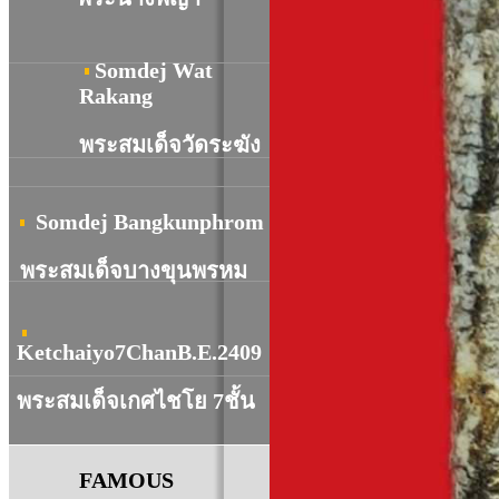
Somdej Wat
R
akang
พระสมเด็จวัดระฆัง
Somdej Bangkunphrom
พระสมเด็จบางขุนพรหม
Ketchaiyo7ChanB.E.2409
พระสมเด็จเกศไชโย 7ชั้น
FAMOUS