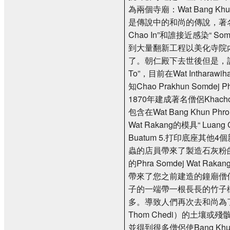
為兩個寺廟：Wat Bang Khun
是傳說中的和尚的傳說，著名的佛像
Chao In”和誰接近感染“ So
到大量翻新工程以美化寺院內的建築物
了。朝仁殿下去世後但是，該商標的業
To”，目前在Wat Intharaw
知Chao Prakhun Somd
1870年建成著名僧侶Khachon
包含在Wat Bang Khun 
Wat Rakang的模具“ Luan
Buatum 5.打印底座其他4個
蟲的店員帶來了製造石灰粉的材
的Phra Somdej Wat R
帶來了您之前建造的鐘廟僧
子的一端帶一根長長的竹子
多。導致人們再次去和尚為了
Thom Chedi）的土壤
並得到很多僧侶使Bang Khu