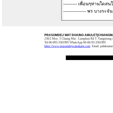
--------- เพื่อนๆท่านใดสน
--------------- พร บางระจัน
PRASOMDEJ WAT RAKING AMULET|CHIANGMA
236/2 Moo. 5 Chiang Mai - Lumphun Rd T. Yangneung 
Tel 66-093-3361995 WhatsApp 66-66-93-3361995
https://www.prasomdejwatrakang.com
Email:
palakname
[copyright.htm]