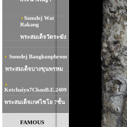
Somdej Wat
R
akang
พระสมเด็จวัดระฆัง
Somdej Bangkunphrom
พระสมเด็จบางขุนพรหม
Ketchaiyo7ChanB.E.2409
พระสมเด็จเกศไชโย 7ชั้น
FAMOUS