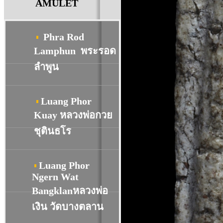
AMULET
Phra Rod
Lamphun พระรอด
ลำพูน
Luang Phor
Kuay หลวงพ่อกวย
ชุตินธโร
Luang Phor
Ngern Wat
Bangklanหลวงพ่อ
เงิน วัดบางตลาน