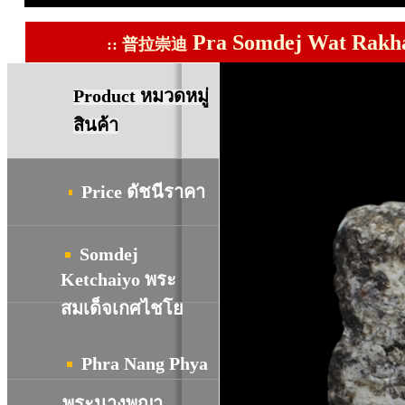
Pra Somdej Wat Rakha
::
普拉崇迪
Product
หมวดหมู่
สินค้า
Price
ดัชนีราคา
Somdej
Ketchaiyo พระ
สมเด็จเกศไชโย
Phra Nang Phya
พระนางพญา