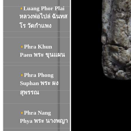
Luang Phor Plai
หลวงพ่อไปล่ ฉันทส
โร วัดกำแพง
Phra Khun
Paen พระ ขุนแผน
Phra Phong
Suphan พระ ผง
สุพรรณ
Phra Nang
Phya พระ นางพญา