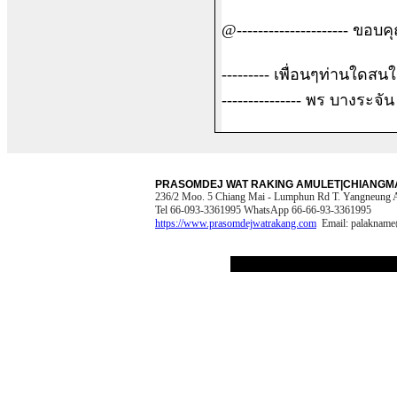
@--------------------- ขอบคุ
--------- เพื่อนๆท่านใดสน
--------------- พร บางระจัน
PRASOMDEJ WAT RAKING AMULET|CHIANGMA
236/2 Moo. 5 Chiang Mai - Lumphun Rd T. Yangneung A
Tel 66-093-3361995 WhatsApp 66-66-93-3361995
https://www.prasomdejwatrakang.com
Email:
palakname
[copyright.htm]