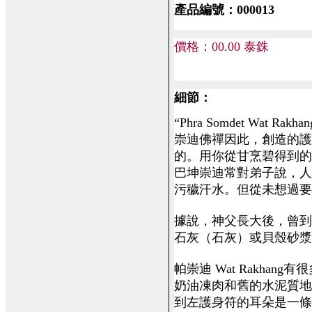
產品編號：000
013
價格：00.00 泰銖
細節：
“Phra Somdet Wat R
崇迪佛禪因此，創造的護身
的。用你從甘烹碧得到的咒語 C
巴坤崇迪常對弟子說，
污穢汗水。但從未想過
據說，神父長大後，曾
石灰（石灰）或貝殼砂
帕崇迪 Wat Rakhan
奶油凍肉和舊的水泥質
到左護身符的耳朵是一